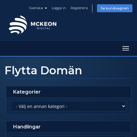
Svenska
Logga in
Registrera
Se kundvagnen
Växla
navig
Flytta Domän
Kategorier
Handlingar